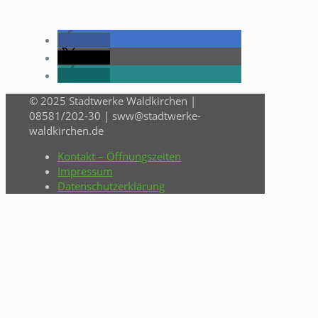
teilen
teilen
teilen
© 2025 Stadtwerke Waldkirchen |
08581/202-30 | sww@stadtwerke-
waldkirchen.de
Kontakt – Öffnungszeiten
Impressum
Datenschutzerklärung